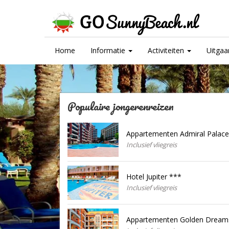
Home
Informatie
Activiteiten
Uitga
Populaire jongerenreizen
Appartementen Admiral Palace
Inclusief vliegreis
Hotel Jupiter ***
Inclusief vliegreis
Appartementen Golden Dream