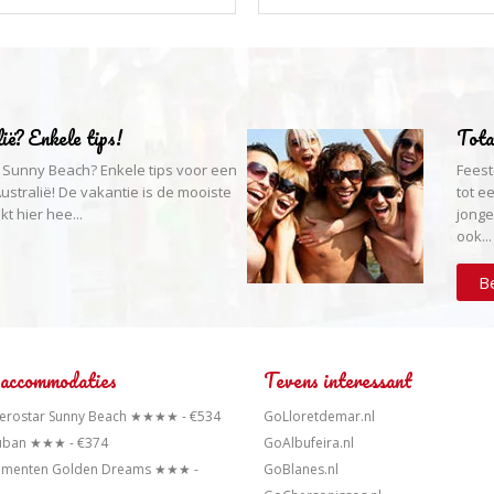
ië? Enkele tips!
Tota
 Sunny Beach? Enkele tips voor een
Feest
stralië! De vakantie is de mooiste
tot e
kt hier hee...
jonge
ook...
Be
 accommodaties
Tevens interessant
berostar Sunny Beach ★★★★ - €534
GoLloretdemar.nl
uban ★★★ - €374
GoAlbufeira.nl
ementen Golden Dreams ★★★ -
GoBlanes.nl