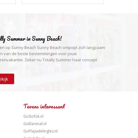
lly Summer in Sunny Beach!
en op Sunny Beach Sunny Beach ontpopt zich langzaam
en van de beste bestemmingen voor jouw
renvakantie. Zeker nu Totally Summer haar concept
kijk
Tevens interessant
GoSiofok.nl
GoElarenal.nl
GoPlayadelingles.nl