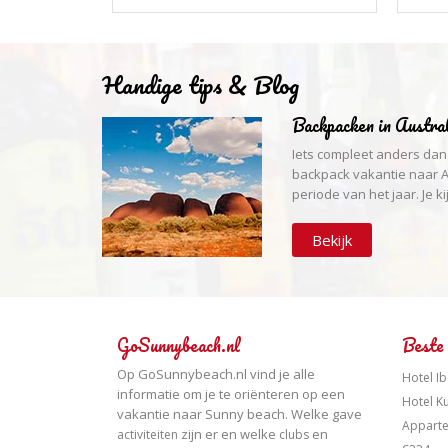
Handige tips & Blog
Backpacken in Austral
Iets compleet anders dan
backpack vakantie naar Au
periode van het jaar. Je kij
Bekijk
GoSunnybeach.nl
Beste
Op GoSunnybeach.nl vind je alle
Hotel I
informatie om je te oriënteren op een
Hotel K
vakantie naar Sunny beach. Welke gave
Appart
zijn er en welke
en
activiteiten
clubs