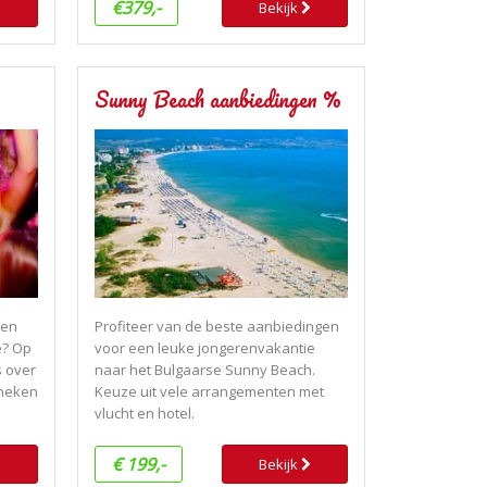
€379,-
Bekijk
Sunny Beach aanbiedingen %
ven
Profiteer van de beste aanbiedingen
e? Op
voor een leuke jongerenvakantie
s over
naar het Bulgaarse Sunny Beach.
theken
Keuze uit vele arrangementen met
vlucht en hotel.
€ 199,-
Bekijk