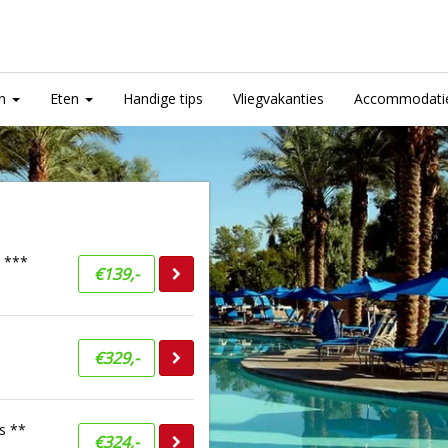
an
Eten
Handige tips
Vliegvakanties
Accommodati
 ***
€139,-
€329,-
s **
€324,-