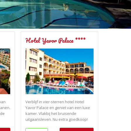
Hotel Yavor Palace ****
uban
Verblijf in vier-sterren hotel Hotel
banen.
Yavor Palace en geniet van een luxe
nde
kamer. Vlakbij het bruisende
uitgaansleven. Nu extra goedkoop!