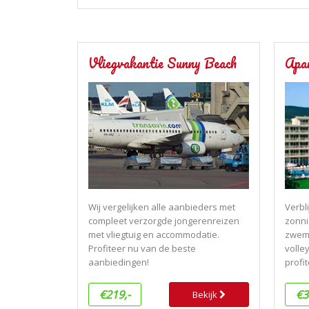
Vliegvakantie Sunny Beach
Apa
Wij vergelijken alle aanbieders met
Verbli
compleet verzorgde jongerenreizen
zonni
met vliegtuig en accommodatie.
zwemb
Profiteer nu van de beste
volley
aanbiedingen!
profit
€219,-
€3
Bekijk