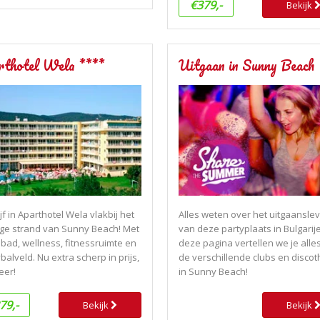
€379,-
Bekijk
rthotel Wela ****
Uitgaan in Sunny Beach
jf in Aparthotel Wela vlakbij het
Alles weten over het uitgaansle
ge strand van Sunny Beach! Met
van deze partyplaats in Bulgarij
ad, wellness, fitnessruimte en
deze pagina vertellen we je alle
balveld. Nu extra scherp in prijs,
de verschillende clubs en disco
eer!
in Sunny Beach!
79,-
Bekijk
Bekijk