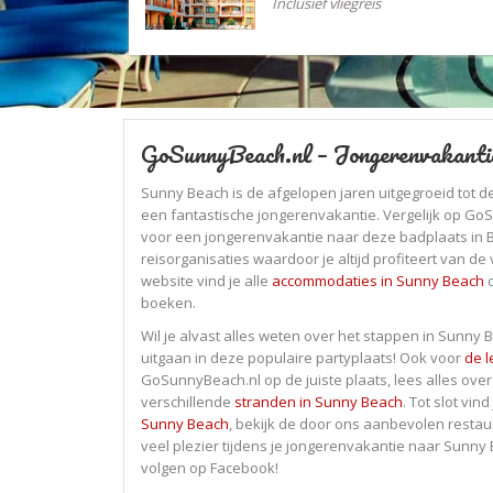
Inclusief vliegreis
GoSunnyBeach.nl – Jongerenvakanti
Sunny Beach is de afgelopen jaren uitgegroeid tot
een fantastische jongerenvakantie. Vergelijk op Go
voor een jongerenvakantie naar deze badplaats in Bul
reisorganisaties waardoor je altijd profiteert van de 
website vind je alle
accommodaties in Sunny Beach
d
boeken.
Wil je alvast alles weten over het stappen in Sunny B
uitgaan in deze populaire partyplaats! Ook voor
de l
GoSunnyBeach.nl op de juiste plaats, lees alles over
verschillende
stranden in Sunny Beach
. Tot slot vin
Sunny Beach
, bekijk de door ons aanbevolen restau
veel plezier tijdens je jongerenvakantie naar Sunny 
volgen op Facebook!