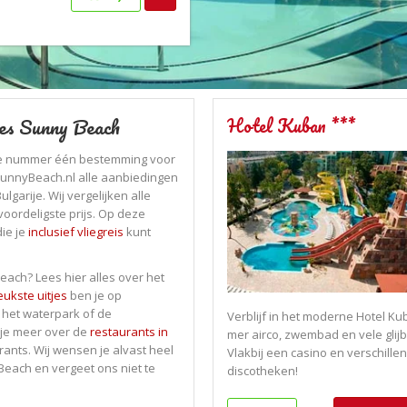
es Sunny Beach
Hotel Kuban ***
 de nummer één bestemming voor
SunnyBeach.nl alle aanbiedingen
garije. Wij vergelijken alle
voordeligste prijs. Op deze
ie je
inclusief vliegreis
kunt
each? Lees hier alles over het
eukste uitjes
ben je op
 het waterpark of de
Verblijf in het moderne Hotel K
d je meer over de
restaurants in
mer airco, zwembad en vele glij
rants. Wij wensen je alvast heel
Vlakbij een casino en verschille
Beach en vergeet ons niet te
discotheken!