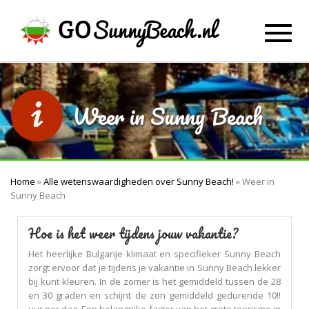
Toggl
navig
Weer in Sunny Beach
Home
»
Alle wetenswaardigheden over Sunny Beach!
»
Weer in
Sunny Beach
Hoe is het weer tijdens jouw vakantie?
Het heerlijke Bulgarije klimaat en specifieker Sunny Beach
zorgt ervoor dat je tijdens je vakantie in Sunny Beach lekker
bij kunt kleuren. In de zomer is het gemiddeld tussen de 28
en 30 graden en schijnt de zon gemiddeld gedurende 10!!