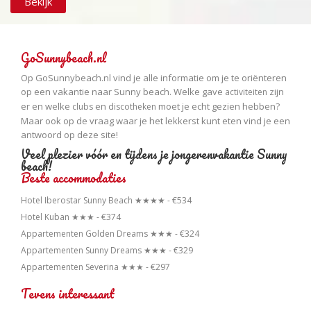
Bekijk
GoSunnybeach.nl
Op GoSunnybeach.nl vind je alle informatie om je te oriënteren
op een vakantie naar Sunny beach. Welke gave
zijn
activiteiten
er en welke
en
moet je echt gezien hebben?
clubs
discotheken
Maar ook op de vraag waar je het lekkerst kunt eten vind je een
antwoord op deze site!
Veel plezier vóór en tijdens je jongerenvakantie Sunny
beach!
Beste accommodaties
Hotel Iberostar Sunny Beach ★★★★ - €534
Hotel Kuban ★★★ - €374
Appartementen Golden Dreams ★★★ - €324
Appartementen Sunny Dreams ★★★ - €329
Appartementen Severina ★★★ - €297
Tevens interessant