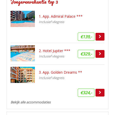
Jongerenvakantie top 3
1. App. Admiral Palace ***
Inclusief vliegreis
€139,-
2. Hotel Jupiter ***
€329,-
Inclusief vliegreis
3. App. Golden Dreams **
Inclusief vliegreis
€324,-
Bekijk alle accommodaties