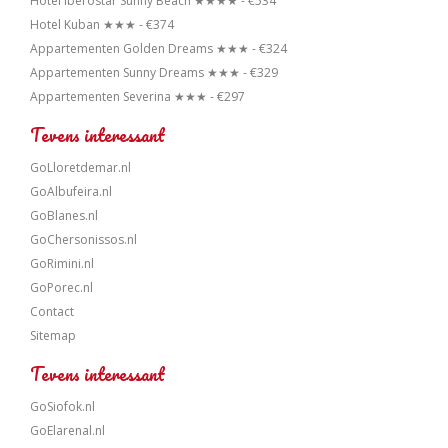
Hotel Iberostar Sunny Beach ★★★★ - €534
Hotel Kuban ★★★ - €374
Appartementen Golden Dreams ★★★ - €324
Appartementen Sunny Dreams ★★★ - €329
Appartementen Severina ★★★ - €297
Tevens interessant
GoLloretdemar.nl
GoAlbufeira.nl
GoBlanes.nl
GoChersonissos.nl
GoRimini.nl
GoPorec.nl
Contact
Sitemap
Tevens interessant
GoSiofok.nl
GoElarenal.nl