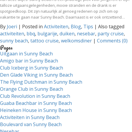
talloze uitgaansgelegenheden, mooie stranden en de drank is er
spotgoedkoop. Dit zijn natuurlijk al genoeg redenen op zich om op
vakantie te gaan naar Sunny Beach. Daarnaast is er ook ontzettend…
By
Joeri
|
Posted in
Activiteiten
,
Blog
,
Tips
|
Also tagged
activiteiten
,
bbq
,
bulgarije
,
duiken
,
nesebar
,
party cruise
,
sunny beach
,
tattoo cruise
,
welkomsdiner
|
Comments (0)
Pages
Uitgaan in Sunny Beach
Amigo bar in Sunny Beach
Club Iceberg in Sunny Beach
Den Glade Viking in Sunny Beach
The Flying Dutchman in Sunny Beach
Orange Club in Sunny Beach
Club Revolution in Sunny Beach
Guaba Beachbar in Sunny Beach
Heineken House in Sunny Beach
Activiteiten in Sunny Beach
Boulevard van Sunny Beach
Nesebar