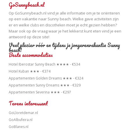
GoSunnybeach.nl
Op GoSunnybeach.nl vind je alle informatie om je te oriënteren
op een vakantie naar Sunny beach. Welke gave
zijn
activiteiten
er en welke
en
moet je echt gezien hebben?
clubs
discotheken
Maar ook op de vraag waar je het lekkerst kunt eten vind je een
antwoord op deze site!
Veel plezier vóór en tijdens je jongerenvakantie Sunny
beach!
Beste accommodaties
Hotel Iberostar Sunny Beach ★★★★ - €534
Hotel Kuban ★★★ - €374
Appartementen Golden Dreams ★★★ - €324
Appartementen Sunny Dreams ★★★ - €329
Appartementen Severina ★★★ - €297
Tevens interessant
GoLloretdemar.nl
GoAlbufeira.nl
GoBlanes.nl