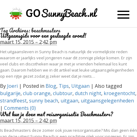
Toggl
navig
Tag Archives:
beachmasters
Uitgaansgids voor een geslaagde avond!
maart 15, 2015 – 2:42 pm
Het uitgaansleven in Sunny Beach is natuurlijk de vormelijkste reden
waarom er jaarlijks veel jongeren naar dit zonnige plekje komen. Er zijn
veel clubs en discotheken waar je met je vrienden helemaal los kunt
gaan. Daarom hebben we in dit artikel wat leuke uitgaansgelegenheden
op een rijtje gezet zodat jij zeker weet dat je niets…
By
Joeri
|
Posted in
Blog
,
Tips
,
Uitgaan
|
Also tagged
bulgarije
,
club orange
,
clubtour
,
dutch night
,
kroegentocht
,
strandfeest
,
sunny beach
,
uitgaan
,
uitgaansgelegenheden
|
Comments (0)
Wat kun je doen met reisorganisatie Beachmasters?
maart 15, 2015 – 2:42 pm
Is Beachmasters deze zomer ook jouw reisorganisatie? Mis dan geen één
van deze uitjes! Sunny Beach is een prachtige plek voor jongeren. Er zijn